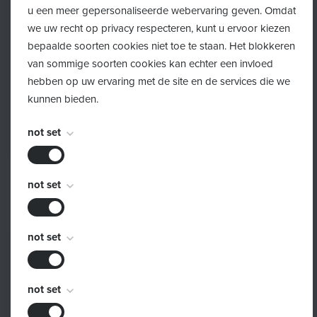
u een meer gepersonaliseerde webervaring geven. Omdat
we uw recht op privacy respecteren, kunt u ervoor kiezen
bepaalde soorten cookies niet toe te staan. Het blokkeren
van sommige soorten cookies kan echter een invloed
hebben op uw ervaring met de site en de services die we
kunnen bieden.
not set
Activités 2023
not set
not set
not set
not set
not set
not set