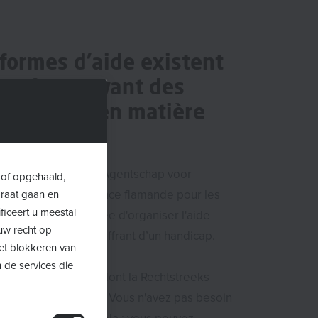
 formes d'aide existent
s enfants ayant des
 spéciaux en matière
 ?
VAPH
(la Vlaams Agentschap voor
 of opgehaald,
en Handicap, l’agence flamande pour les
araat gaan en
ficeert u meestal
icapées) est chargée d'organiser l'aide
uw recht op
pour les enfants souffrant d’un handicap.
Het blokkeren van
 de services die
rentes formes d'aide, dont la Rechtstreeks
Hulpverlening (RTH). Vous n'avez pas besoin