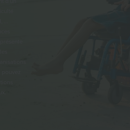
nt d'un
iculté
H, …
nces
 présente
les
anisations
s pouvez
tions
aux.