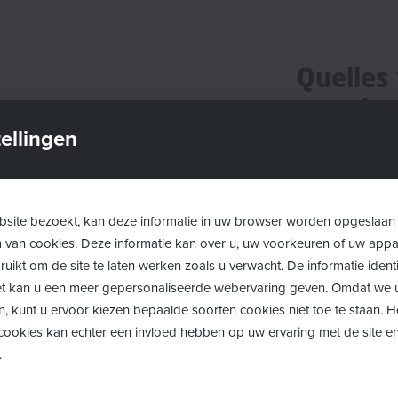
Quelles
pour le
besoins
ellingen
de soins
En Flandre, la
site bezoekt, kan deze informatie in uw browser worden opgeslaan
Personen met e
m van cookies. Deze informatie kan over u, uw voorkeuren of uw app
uikt om de site te laten werken zoals u verwacht. De informatie identi
personnes hand
 het kan u een meer gepersonaliseerde webervaring geven. Omdat we 
subventionnée 
n, kunt u ervoor kiezen bepaalde soorten cookies niet toe te staan. 
ookies kan echter een invloed hebben op uw ervaring met de site en
Il existe diffé
.
Toegankelijke 