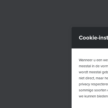
Cookie-inst
Wanneer u een web
meestal in de vor
wordt meestal gebr
niet direct, maar
privacy respectere
sommige soorten c
we kunnen bieden