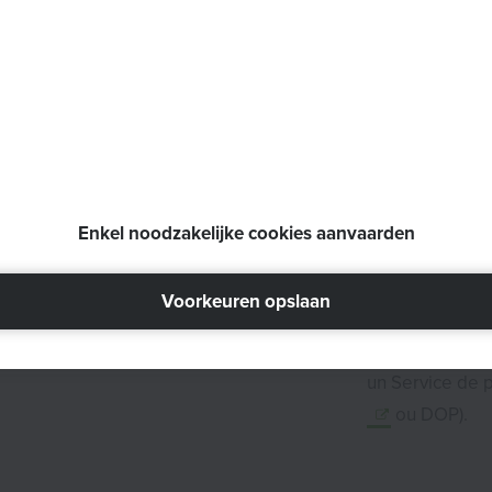
de vous adress
contacter direc
Si la RTH ne su
directement ac
Hulpverlening 
une demande et 
accompagnement
Enkel noodzakelijke cookies aanvaarden
internats spéci
demande par l'i
Voorkeuren opslaan
exemple votre m
(
MultiDisciplin
un Service de p
ou DOP).