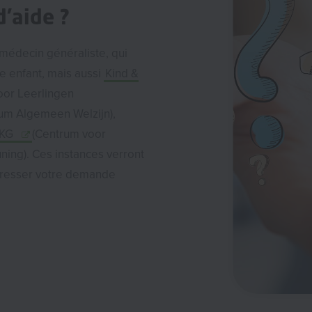
d'aide ?
/médecin généraliste, qui
e enfant, mais aussi
Kind &
oor Leerlingen
um Algemeen Welzijn),
KG
(Centrum voor
ing). Ces instances verront
dresser votre demande