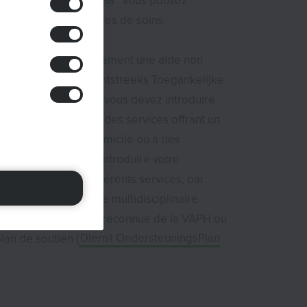
er à la VAPH pour cela : vous pouvez
tement les prestataires de soins.
ffit pas, il existe également une aide non
cessible, la Niet Rechtstreeks Toegankelijke
(NRTH). Dans ce cas, vous devez introduire
faire alors appel à des services offrant un
 plus intensif à domicile ou à des
alisés. Vous pouvez introduire votre
ntermédiaire de différents services, par
utualité, une équipe multidisciplinaire
air Team
ou MDT) reconnue de la VAPH ou
lan de soutien (
Dienst OndersteuningsPlan