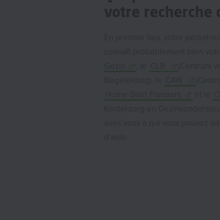
votre recherche 
En premier lieu, votre pédiatre
connaît probablement bien votr
Gezin
, le
CLB
(Centrum v
Begeleiding), le
CAW
(Centr
Home-Start Flanders
et le
C
Kinderzorg en Gezinsondersteun
avec vous à qui vous pouvez a
d'aide.