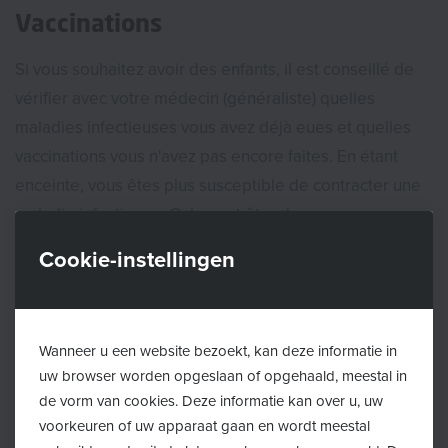
Vaccinations
Si vous souhaitez avoir des enfants, il est conseillé de
vérifier avec votre médecin (généraliste) quelles
maladies infectieuses vous avez déjà eues et quelles
vaccinations vous n'avez pas encore faites. En étant
enceinte, vous êtes plus susceptible de contracter une
maladie infectieuse. Cela peut être dangereux pour
vous et votre futur bébé. La vaccination peut vous
Cookie-instellingen
protéger tous les deux.
Il est important de demander conseil à temps. En effet,
le moment de votre vaccination joue un rôle important
Wanneer u een website bezoekt, kan deze informatie in
dans le degré de protection dont vous bénéficiez.
uw browser worden opgeslaan of opgehaald, meestal in
de vorm van cookies. Deze informatie kan over u, uw
Il est préférable d'administrer la plupart des vaccins
voorkeuren of uw apparaat gaan en wordt meestal