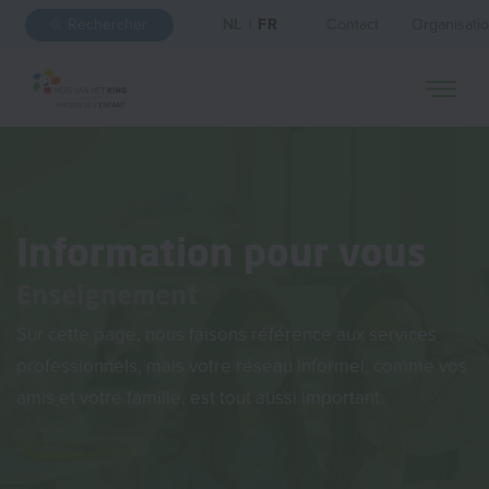
Rechercher
NL
|
FR
Contact
Organisati
Information pour vous
Enseignement
Sur cette page, nous faisons référence aux services
professionnels, mais votre réseau informel, comme vos
amis et votre famille, est tout aussi important.