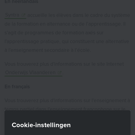
En néerlandais
Syntra
accueille les élèves dans le cadre du système
de la formation en alternance ou de l’apprentissage. Il
s'agit de programmes de formation axés sur
l'apprentissage pratique, qui constituent une alternative
à l'enseignement secondaire à l’école.
Vous trouverez plus d'informations sur le site Internet
Onderwijs Vlaanderen
.
En français
Vous trouverez plus d'informations sur l'enseignement à
temps partiel dans l'enseignement francophone sur le
portail de la
Fédération Wallonie-Bruxelles
.
Cookie-instellingen