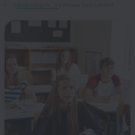
L'
école intégrée
à Woluwe-Saint-Lambert